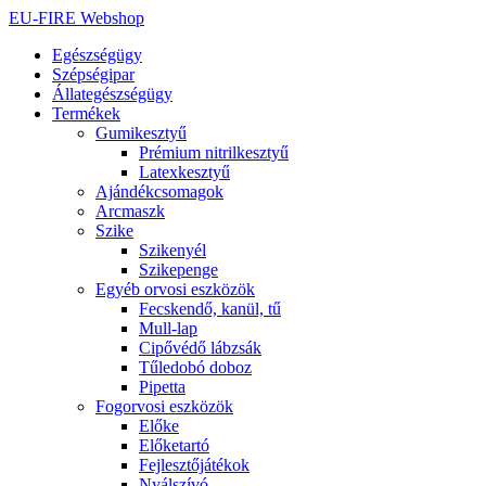
Ugrás
EU-FIRE Webshop
a
Egészségügy
tartalomhoz
Szépségipar
Állategészségügy
Termékek
Gumikesztyű
Prémium nitrilkesztyű
Latexkesztyű
Ajándékcsomagok
Arcmaszk
Szike
Szikenyél
Szikepenge
Egyéb orvosi eszközök
Fecskendő, kanül, tű
Mull-lap
Cipővédő lábzsák
Tűledobó doboz
Pipetta
Fogorvosi eszközök
Előke
Előketartó
Fejlesztőjátékok
Nyálszívó