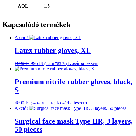
AQL
1,5
Kapcsolódó termékek
Akció!
Latex rubber gloves, XL
Original
Current
1990
Ft
995
Ft
Kosárba teszem
(nettó
783
Ft
)
price
price
was:
is:
1990 Ft.
995 Ft.
Premium nitrile rubber gloves, black,
S
4890
Ft
Kosárba teszem
(nettó
3850
Ft
)
Akció!
Surgical face mask Type IIR, 3 layers,
50 pieces