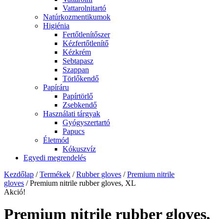
Vattarolnitartó
Natúrkozmentikumok
Higiénia
Fertőtlenítőszer
Kézfertőtlenítő
Kézkrém
Sebtapasz
Szappan
Törlőkendő
Papíráru
Papírtörlő
Zsebkendő
Használati tárgyak
Gyógyszertartó
Papucs
Életmód
Kókuszvíz
Egyedi megrendelés
Kezdőlap
/
Termékek
/
Rubber gloves
/
Premium nitrile
gloves
/ Premium nitrile rubber gloves, XL
Akció!
Premium nitrile rubber gloves,