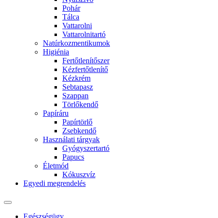
Pohár
Tálca
Vattarolni
Vattarolnitartó
Natúrkozmentikumok
Higiénia
Fertőtlenítőszer
Kézfertőtlenítő
Kézkrém
Sebtapasz
Szappan
Törlőkendő
Papíráru
Papírtörlő
Zsebkendő
Használati tárgyak
Gyógyszertartó
Papucs
Életmód
Kókuszvíz
Egyedi megrendelés
Egészségügy