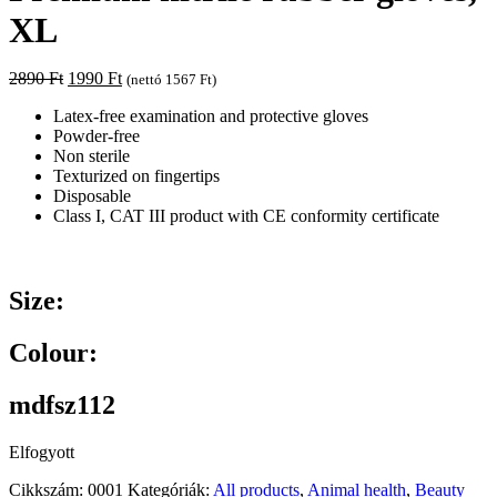
XL
Original
Current
2890
Ft
1990
Ft
(nettó
1567
Ft
)
price
price
Latex-free examination and protective gloves
was:
is:
Powder-free
2890 Ft.
1990 Ft.
Non sterile
Texturized on fingertips
Disposable
Class I, CAT III product with CE conformity certificate
Size:
Colour:
mdfsz112
Elfogyott
Cikkszám:
0001
Kategóriák:
All products
,
Animal health
,
Beauty