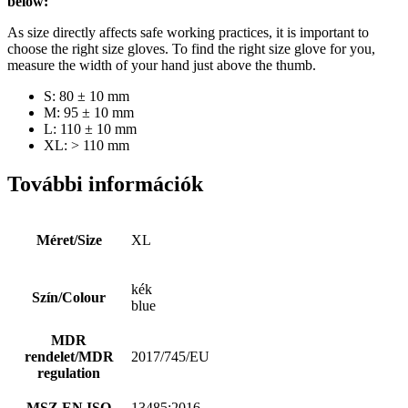
below:
As size directly affects safe working practices, it is important to
choose the right size gloves. To find the right size glove for you,
measure the width of your hand just above the thumb.
S: 80 ± 10 mm
M: 95 ± 10 mm
L: 110 ± 10 mm
XL: > 110 mm
További információk
Méret/Size
XL
kék
Szín/Colour
blue
MDR
rendelet/MDR
2017/745/EU
regulation
MSZ EN ISO
13485:2016