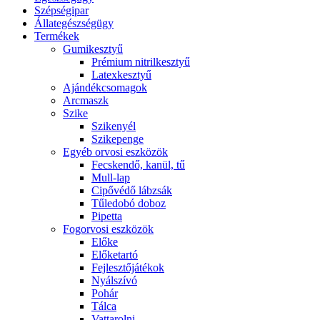
Szépségipar
Állategészségügy
Termékek
Gumikesztyű
Prémium nitrilkesztyű
Latexkesztyű
Ajándékcsomagok
Arcmaszk
Szike
Szikenyél
Szikepenge
Egyéb orvosi eszközök
Fecskendő, kanül, tű
Mull-lap
Cipővédő lábzsák
Tűledobó doboz
Pipetta
Fogorvosi eszközök
Előke
Előketartó
Fejlesztőjátékok
Nyálszívó
Pohár
Tálca
Vattarolni