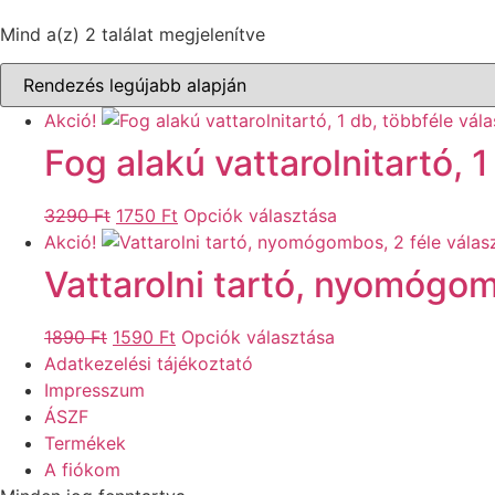
Sorted
Mind a(z) 2 találat megjelenítve
by
latest
Akció!
Fog alakú vattarolnitartó, 
Original
Current
Ennek
3290
Ft
1750
Ft
Opciók választása
price
price
a
Akció!
was:
is:
terméknek
Vattarolni tartó, nyomógom
3290 Ft.
1750 Ft.
több
variációja
Original
Current
Ennek
1890
Ft
1590
Ft
Opciók választása
van.
price
price
a
Adatkezelési tájékoztató
A
was:
is:
terméknek
Impresszum
változatok
1890 Ft.
1590 Ft.
több
ÁSZF
a
variációja
Termékek
termékoldalon
van.
A fiókom
választhatók