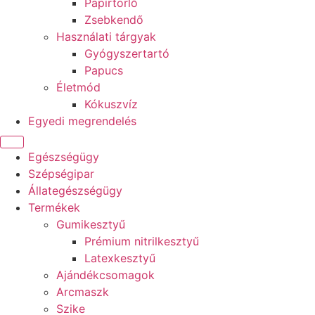
Papírtörlő
Zsebkendő
Használati tárgyak
Gyógyszertartó
Papucs
Életmód
Kókuszvíz
Egyedi megrendelés
Egészségügy
Szépségipar
Állategészségügy
Termékek
Gumikesztyű
Prémium nitrilkesztyű
Latexkesztyű
Ajándékcsomagok
Arcmaszk
Szike