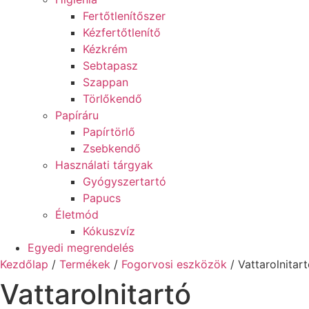
Fertőtlenítőszer
Kézfertőtlenítő
Kézkrém
Sebtapasz
Szappan
Törlőkendő
Papíráru
Papírtörlő
Zsebkendő
Használati tárgyak
Gyógyszertartó
Papucs
Életmód
Kókuszvíz
Egyedi megrendelés
Kezdőlap
/
Termékek
/
Fogorvosi eszközök
/ Vattarolnitar
Vattarolnitartó