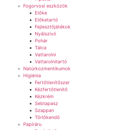
Fogorvosi eszközök
Előke
Előketartó
Fejlesztőjátékok
Nyálszívó
Pohár
Tálca
Vattarolni
Vattarolnitartó
Natúrkozmentikumok
Higiénia
Fertőtlenítőszer
Kézfertőtlenítő
Kézkrém
Sebtapasz
Szappan
Törlőkendő
Papíráru