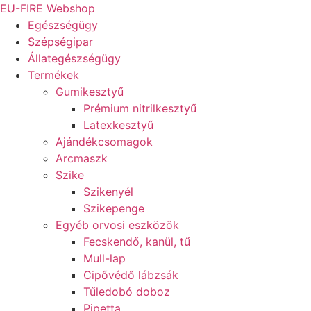
Ugrás
EU-FIRE Webshop
a
Egészségügy
tartalomhoz
Szépségipar
Állategészségügy
Termékek
Gumikesztyű
Prémium nitrilkesztyű
Latexkesztyű
Ajándékcsomagok
Arcmaszk
Szike
Szikenyél
Szikepenge
Egyéb orvosi eszközök
Fecskendő, kanül, tű
Mull-lap
Cipővédő lábzsák
Tűledobó doboz
Pipetta