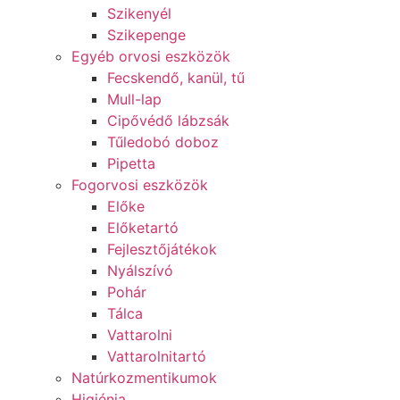
Szikenyél
Szikepenge
Egyéb orvosi eszközök
Fecskendő, kanül, tű
Mull-lap
Cipővédő lábzsák
Tűledobó doboz
Pipetta
Fogorvosi eszközök
Előke
Előketartó
Fejlesztőjátékok
Nyálszívó
Pohár
Tálca
Vattarolni
Vattarolnitartó
Natúrkozmentikumok
Higiénia