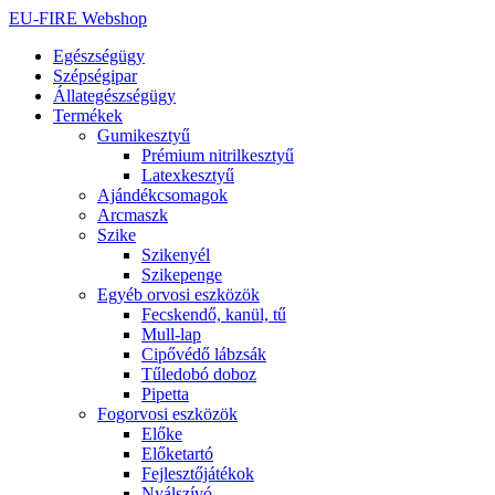
Ugrás
EU-FIRE Webshop
a
Egészségügy
tartalomhoz
Szépségipar
Állategészségügy
Termékek
Gumikesztyű
Prémium nitrilkesztyű
Latexkesztyű
Ajándékcsomagok
Arcmaszk
Szike
Szikenyél
Szikepenge
Egyéb orvosi eszközök
Fecskendő, kanül, tű
Mull-lap
Cipővédő lábzsák
Tűledobó doboz
Pipetta
Fogorvosi eszközök
Előke
Előketartó
Fejlesztőjátékok
Nyálszívó