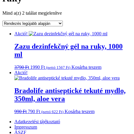
Sorted
Mind a(z) 2 találat megjelenítve
by
latest
Akció!
Zazu dezinfekčný gél na ruky, 1000
ml
Original
Current
3790
Ft
1990
Ft
Kosárba teszem
(nettó
1567
Ft
)
price
price
Akció!
was:
is:
3790 Ft.
1990 Ft.
Bradolife antiseptické tekuté mydlo,
350ml, aloe vera
Original
Current
990
Ft
790
Ft
Kosárba teszem
(nettó
622
Ft
)
price
price
Adatkezelési tájékoztató
was:
is:
Impresszum
990 Ft.
790 Ft.
ÁSZF