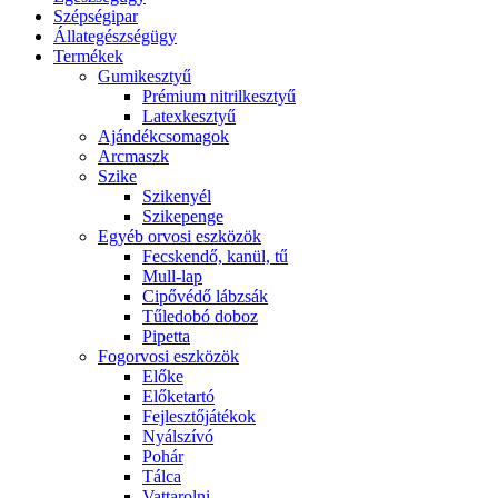
Szépségipar
Állategészségügy
Termékek
Gumikesztyű
Prémium nitrilkesztyű
Latexkesztyű
Ajándékcsomagok
Arcmaszk
Szike
Szikenyél
Szikepenge
Egyéb orvosi eszközök
Fecskendő, kanül, tű
Mull-lap
Cipővédő lábzsák
Tűledobó doboz
Pipetta
Fogorvosi eszközök
Előke
Előketartó
Fejlesztőjátékok
Nyálszívó
Pohár
Tálca
Vattarolni