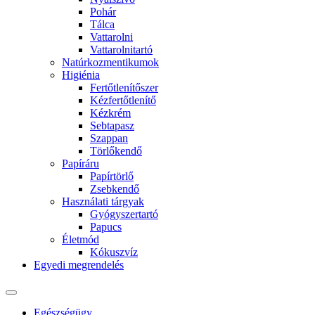
Pohár
Tálca
Vattarolni
Vattarolnitartó
Natúrkozmentikumok
Higiénia
Fertőtlenítőszer
Kézfertőtlenítő
Kézkrém
Sebtapasz
Szappan
Törlőkendő
Papíráru
Papírtörlő
Zsebkendő
Használati tárgyak
Gyógyszertartó
Papucs
Életmód
Kókuszvíz
Egyedi megrendelés
Egészségügy