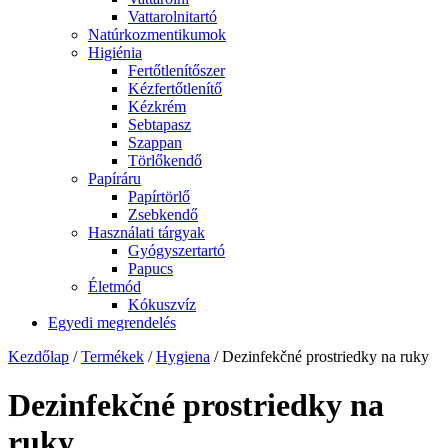
Vattarolnitartó
Natúrkozmentikumok
Higiénia
Fertőtlenítőszer
Kézfertőtlenítő
Kézkrém
Sebtapasz
Szappan
Törlőkendő
Papíráru
Papírtörlő
Zsebkendő
Használati tárgyak
Gyógyszertartó
Papucs
Életmód
Kókuszvíz
Egyedi megrendelés
Kezdőlap
/
Termékek
/
Hygiena
/ Dezinfekčné prostriedky na ruky
Dezinfekčné prostriedky na
ruky