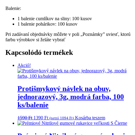
Balenie:
1 balenie cumlíkov na sliny: 100 kusov
1 balenie pohárikov: 100 kusov
Pri zadávaní objednávky môžete v poli „Poznámky” uviesť, ktorú
farbu výrobkov si želáte vybrať
Kapcsolódó termékek
Akció!
Protišmykový návlek na obuv,
jednorazový, 3g, modrá farba, 100
ks/balenie
Original
Current
1590
Ft
1390
Ft
Kosárba teszem
(nettó
1094
Ft
)
price
price
was:
is:
1590 Ft.
1390 Ft.