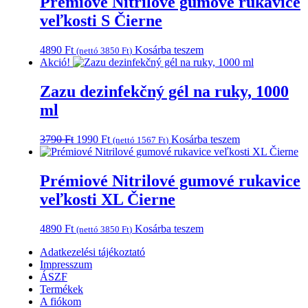
Prémiové Nitrilové gumové rukavice
veľkosti S Čierne
4890
Ft
Kosárba teszem
(nettó
3850
Ft
)
Akció!
Zazu dezinfekčný gél na ruky, 1000
ml
Original
Current
3790
Ft
1990
Ft
Kosárba teszem
(nettó
1567
Ft
)
price
price
was:
is:
3790 Ft.
1990 Ft.
Prémiové Nitrilové gumové rukavice
veľkosti XL Čierne
4890
Ft
Kosárba teszem
(nettó
3850
Ft
)
Adatkezelési tájékoztató
Impresszum
ÁSZF
Termékek
A fiókom