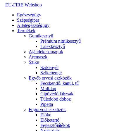
Ugrás
EU-FIRE Webshop
a
Egészségügy
tartalomhoz
Szépségipar
Állategészségügy
Termékek
Gumikesztyű
Prémium nitrilkesztyű
Latexkesztyű
Ajándékcsomagok
Arcmaszk
Szike
Szikenyél
Szikepenge
Egyéb orvosi eszközök
Fecskendő, kanül, tű
Mull-lap
Cipővédő lábzsák
Tűledobó doboz
Pipetta
Fogorvosi eszközök
Előke
Előketartó
Fejlesztőjátékok
Nyálszívó