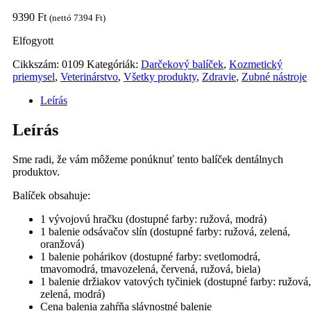
9390
Ft
(nettó
7394
Ft
)
Elfogyott
Cikkszám:
0109
Kategóriák:
Darčekový balíček
,
Kozmetický
priemysel
,
Veterinárstvo
,
Všetky produkty
,
Zdravie
,
Zubné nástroje
Leírás
Leírás
Sme radi, že vám môžeme ponúknuť tento balíček dentálnych
produktov.
Balíček obsahuje:
1 vývojovú hračku (dostupné farby: ružová, modrá)
1 balenie odsávačov slín (dostupné farby: ružová, zelená,
oranžová)
1 balenie pohárikov (dostupné farby: svetlomodrá,
tmavomodrá, tmavozelená, červená, ružová, biela)
1 balenie držiakov vatových tyčiniek (dostupné farby: ružová,
zelená, modrá)
Cena balenia zahŕňa slávnostné balenie