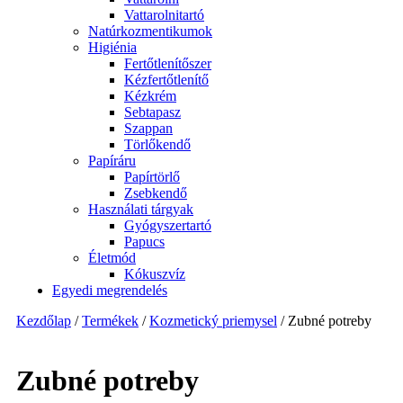
Vattarolnitartó
Natúrkozmentikumok
Higiénia
Fertőtlenítőszer
Kézfertőtlenítő
Kézkrém
Sebtapasz
Szappan
Törlőkendő
Papíráru
Papírtörlő
Zsebkendő
Használati tárgyak
Gyógyszertartó
Papucs
Életmód
Kókuszvíz
Egyedi megrendelés
Kezdőlap
/
Termékek
/
Kozmetický priemysel
/ Zubné potreby
Zubné potreby