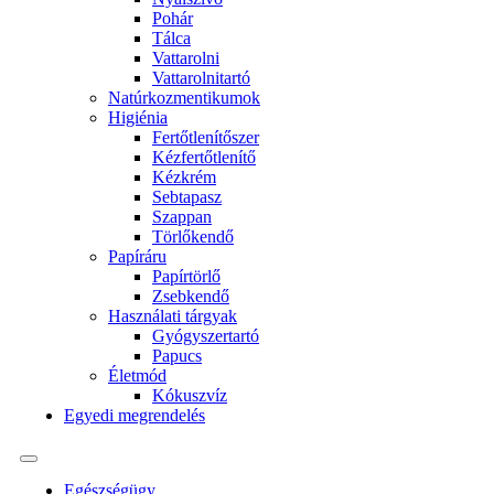
Pohár
Tálca
Vattarolni
Vattarolnitartó
Natúrkozmentikumok
Higiénia
Fertőtlenítőszer
Kézfertőtlenítő
Kézkrém
Sebtapasz
Szappan
Törlőkendő
Papíráru
Papírtörlő
Zsebkendő
Használati tárgyak
Gyógyszertartó
Papucs
Életmód
Kókuszvíz
Egyedi megrendelés
Egészségügy