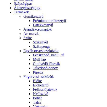
Szépségipar
Állategészségügy
Termékek
Gumikesztyű
Prémium nitrilkesztyű
Latexkesztyű
Ajándékcsomagok
Arcmaszk
Szike
Szikenyél
Szikepenge
Egyéb orvosi eszközök
Fecskendő, kanül, tű
Mull-lap
Cipővédő lábzsák
Tűledobó doboz
Pipetta
Fogorvosi eszközök
Előke
Előketartó
Fejlesztőjátékok
Nyálszívó
Pohár
Tálca
Vattarolni