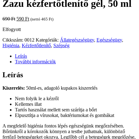
Zazu kézfertőtlenítő gél, 50 ml
Original
Current
690
Ft
590
Ft
(nettó
465
Ft
)
price
price
Elfogyott
was:
is:
690 Ft.
590 Ft.
Cikkszám:
0012
Kategóriák:
Állategészségügy
,
Egészségügy
,
Higiénia
,
Kézfertőtlenítő
,
Szépség
Leírás
További információk
Leírás
Kiszerelés:
50ml-es, adagoló kupakos kiszerelés
Nem folyik le a kézről
Kellemes illat
Tartós használat mellett sem szárítja a bőrt
Elpusztítja a vírusokat, baktériumokat és gombákat
A megfelelő higiénia fontos lépés egészségünk megőrzésében.
Bőrünkről a kórokozók könnyen a testbe juthatnak, különböző
fertőző betegségeket okozva. Legfőbb cél a betegségek megelőzése,