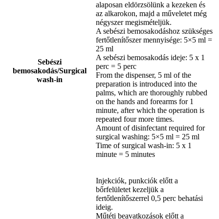
alaposan eldörzsölünk a kezeken és
az alkarokon, majd a műveletet még
négyszer megismételjük.
A sebészi bemosakodáshoz szükséges
fertőtlenítőszer mennyisége: 5×5 ml =
25 ml
A sebészi bemosakodás ideje: 5 x 1
Sebészi
perc = 5 perc
bemosakodás/Surgical
From the dispenser, 5 ml of the
wash-in
preparation is introduced into the
palms, which are thoroughly rubbed
on the hands and forearms for 1
minute, after which the operation is
repeated four more times.
Amount of disinfectant required for
surgical washing: 5×5 ml = 25 ml
Time of surgical wash-in: 5 x 1
minute = 5 minutes
Injekciók, punkciók előtt a
bőrfelületet kezeljük a
fertőtlenítőszerrel 0,5 perc behatási
ideig.
Műtéti beavatkozások előtt a