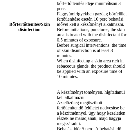
bőrfertőtlenítés ideje minimálisan 3
perc.
Faggyúmirigyekben gazdag bőrfelület
fertőtlenítése esetén 10 perc behatási
Bőrfertőtlenítés/Skin
idővel kell a készítményt alkalmazni.
disinfection
Before initiations, punctures, the skin
area is treated with the disinfectant for
0.5 minutes of exposure.
Before surgical interventions, the time
of skin disinfection is at least 3
minutes.
When disinfecting a skin area rich in
sebaceous glands, the product should
be applied with an exposure time of
10 minutes.
A készítményt töményen, hígítatlanul
kell alkalmazni.
Az előzőleg megtisztított
fertőtlenítendő felületet nedvesítse be
a készítménnyel, úgy hogy kezeletlen
részek ne maradjanak, majd hagyja
megszáradni.
Behatási idő: 5 perc. A behatási idő