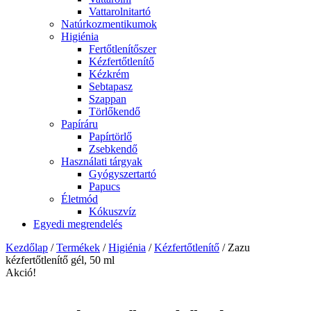
Vattarolnitartó
Natúrkozmentikumok
Higiénia
Fertőtlenítőszer
Kézfertőtlenítő
Kézkrém
Sebtapasz
Szappan
Törlőkendő
Papíráru
Papírtörlő
Zsebkendő
Használati tárgyak
Gyógyszertartó
Papucs
Életmód
Kókuszvíz
Egyedi megrendelés
Kezdőlap
/
Termékek
/
Higiénia
/
Kézfertőtlenítő
/ Zazu
kézfertőtlenítő gél, 50 ml
Akció!