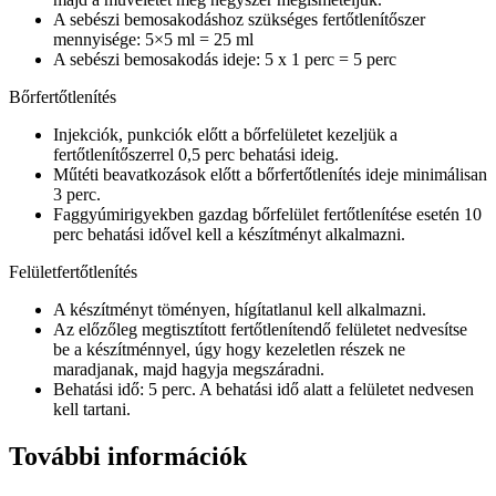
A sebészi bemosakodáshoz szükséges fertőtlenítőszer
mennyisége: 5×5 ml = 25 ml
A sebészi bemosakodás ideje: 5 x 1 perc = 5 perc
Bőrfertőtlenítés
Injekciók, punkciók előtt a bőrfelületet kezeljük a
fertőtlenítőszerrel 0,5 perc behatási ideig.
Műtéti beavatkozások előtt a bőrfertőtlenítés ideje minimálisan
3 perc.
Faggyúmirigyekben gazdag bőrfelület fertőtlenítése esetén 10
perc behatási idővel kell a készítményt alkalmazni.
Felületfertőtlenítés
A készítményt töményen, hígítatlanul kell alkalmazni.
Az előzőleg megtisztított fertőtlenítendő felületet nedvesítse
be a készítménnyel, úgy hogy kezeletlen részek ne
maradjanak, majd hagyja megszáradni.
Behatási idő: 5 perc. A behatási idő alatt a felületet nedvesen
kell tartani.
További információk