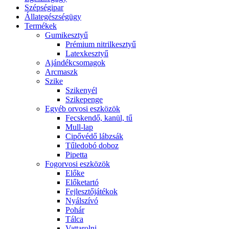
Szépségipar
Állategészségügy
Termékek
Gumikesztyű
Prémium nitrilkesztyű
Latexkesztyű
Ajándékcsomagok
Arcmaszk
Szike
Szikenyél
Szikepenge
Egyéb orvosi eszközök
Fecskendő, kanül, tű
Mull-lap
Cipővédő lábzsák
Tűledobó doboz
Pipetta
Fogorvosi eszközök
Előke
Előketartó
Fejlesztőjátékok
Nyálszívó
Pohár
Tálca
Vattarolni