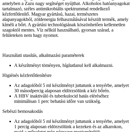
amelyben a Zazu nagy segítséget nyújthat. Alkoholos hatóanyagokat
tartalmazó, széles antimikrobiális spektrummal rendelkező
kézfertőtlenítő. Magyar gyártású, hazai, természetes
alapanyagokból, zöldenergia felhasználásával készült termék, amely
kíméli a bőrt. A gyártási technológiának köszönhetően kellemetlen
szagoktól mentes. Víz nélkül használható, gyorsan szárad, a
felületeken nem hagy nyomot.
Használati utasítás, alkalmazási paraméterek
A készítményt töményen, hígítatlanul kell alkalmazni.
Higiénés kézfertőtlenítésre
Az adagolóból 5 ml készítményt juttatunk a tenyérbe, amelyet
30 másodpercig alaposan eldörzsölünk a kéz bőrén.
A HBV inaktiváló és tuberkulocid hatás eléréséhez
minimálisan 1 perc behatási időre van szükség.
Sebészi bemosakodás
Az adagolóból 5 ml készítményt juttatunk a tenyérbe, amelyet
1 percig alaposan eldörzsölünk a kezeken és az alkarokon,
majd a műveletet még négyszer megismételjük.