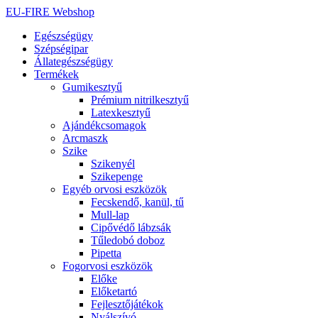
Ugrás
EU-FIRE Webshop
a
Egészségügy
tartalomhoz
Szépségipar
Állategészségügy
Termékek
Gumikesztyű
Prémium nitrilkesztyű
Latexkesztyű
Ajándékcsomagok
Arcmaszk
Szike
Szikenyél
Szikepenge
Egyéb orvosi eszközök
Fecskendő, kanül, tű
Mull-lap
Cipővédő lábzsák
Tűledobó doboz
Pipetta
Fogorvosi eszközök
Előke
Előketartó
Fejlesztőjátékok
Nyálszívó