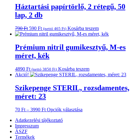
1490 Ft.
1290 Ft.
Háztartási papírtörlő, 2 rétegű, 50
lap, 2 db
Original
Current
790
Ft
590
Ft
Kosárba teszem
(nettó
465
Ft
)
price
price
was:
is:
790 Ft.
590 Ft.
Prémium nitril gumikesztyű, M-es
méret, kék
4890
Ft
Kosárba teszem
(nettó
3850
Ft
)
Akció!
Szikepenge STERIL, rozsdamentes,
méret: 23
Ártartomány:
Ennek
70
Ft
–
3990
Ft
Opciók választása
70 Ft
a
Adatkezelési tájékoztató
-
terméknek
Impresszum
3990 Ft
több
ÁSZF
variációja
Termékek
van.