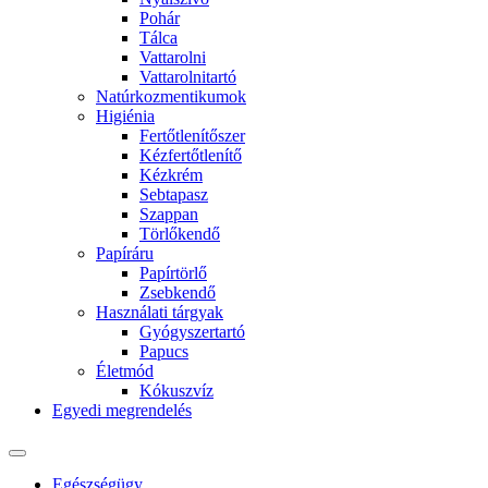
Pohár
Tálca
Vattarolni
Vattarolnitartó
Natúrkozmentikumok
Higiénia
Fertőtlenítőszer
Kézfertőtlenítő
Kézkrém
Sebtapasz
Szappan
Törlőkendő
Papíráru
Papírtörlő
Zsebkendő
Használati tárgyak
Gyógyszertartó
Papucs
Életmód
Kókuszvíz
Egyedi megrendelés
Egészségügy