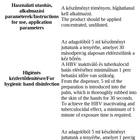
Használati utasítás,
A készítményt töményen, hígítatlanul
alkalmazási
kell alkalmazni.
paraméterek/Instructions
The product should be applied
for use, application
concentrated, undiluted.
parameters
Az adagolóból 5 ml készítményt
juttatunk a tenyérbe, amelyet 30
másodpercig alaposan eldörzsölünk a
kéz bőrén.
A HBV inaktiváló és tuberkulocid
hatás eléréséhez minimálisan 1 perc
Higiénés
behatási időre van szükség.
kézfertőtlenítésre/For
From the dispenser, 5 ml of the
hygienic hand disinfection
preparation is introduced into the
palm, which is thoroughly rubbed into
the skin of the hands for 30 seconds.
To achieve the HBV inactivating and
tuberculocidal effect, a minimum of 1
minute of exposure time is required.
Az adagolóból 5 ml készítményt
juttatunk a tenyérbe, amelyet 1 percig