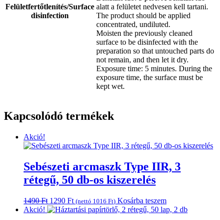
Felületfertőtlenítés/Surface
alatt a felületet nedvesen kell tartani.
disinfection
The product should be applied
concentrated, undiluted.
Moisten the previously cleaned
surface to be disinfected with the
preparation so that untouched parts do
not remain, and then let it dry.
Exposure time: 5 minutes. During the
exposure time, the surface must be
kept wet.
Kapcsolódó termékek
Akció!
Sebészeti arcmaszk Type IIR, 3
rétegű, 50 db-os kiszerelés
Original
Current
1490
Ft
1290
Ft
Kosárba teszem
(nettó
1016
Ft
)
price
price
Akció!
was:
is: