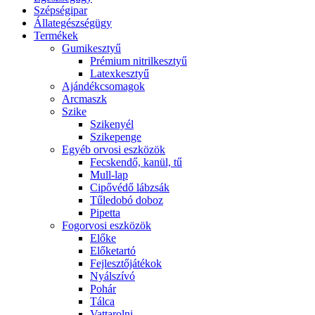
Szépségipar
Állategészségügy
Termékek
Gumikesztyű
Prémium nitrilkesztyű
Latexkesztyű
Ajándékcsomagok
Arcmaszk
Szike
Szikenyél
Szikepenge
Egyéb orvosi eszközök
Fecskendő, kanül, tű
Mull-lap
Cipővédő lábzsák
Tűledobó doboz
Pipetta
Fogorvosi eszközök
Előke
Előketartó
Fejlesztőjátékok
Nyálszívó
Pohár
Tálca
Vattarolni