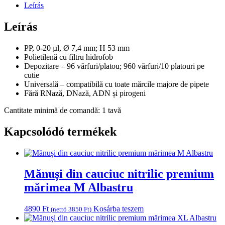
-
Leírás
0-
20
Leírás
µl
cu
PP, 0-20 µl, Ø 7,4 mm; H 53 mm
cutie
Polietilenă cu filtru hidrofob
de
Depozitare – 96 vârfuri/platou; 960 vârfuri/10 platouri pe
depozitare
cutie
(PT0020.FR)
Universală – compatibilă cu toate mărcile majore de pipete
mennyiség
Fără RNază, DNază, ADN și pirogeni
Cantitate minimă de comandă: 1 tavă
Kapcsolódó termékek
Mănuși din cauciuc nitrilic premium
mărimea M Albastru
4890
Ft
Kosárba teszem
(nettó
3850
Ft
)