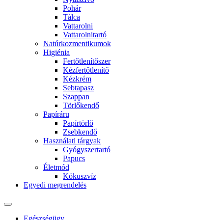
Pohár
Tálca
Vattarolni
Vattarolnitartó
Natúrkozmentikumok
Higiénia
Fertőtlenítőszer
Kézfertőtlenítő
Kézkrém
Sebtapasz
Szappan
Törlőkendő
Papíráru
Papírtörlő
Zsebkendő
Használati tárgyak
Gyógyszertartó
Papucs
Életmód
Kókuszvíz
Egyedi megrendelés
Egészségügy