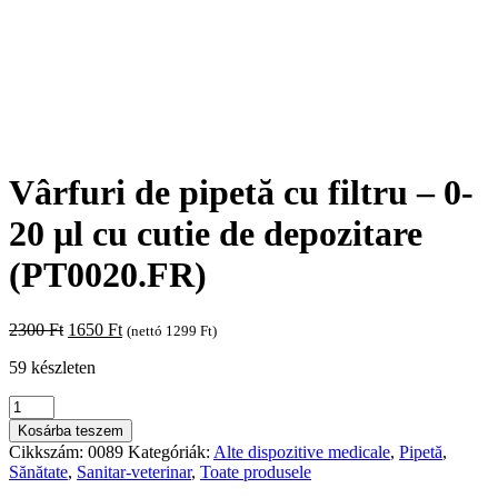
Vârfuri de pipetă cu filtru – 0-
20 µl cu cutie de depozitare
(PT0020.FR)
Original
Current
2300
Ft
1650
Ft
(nettó
1299
Ft
)
price
price
59 készleten
was:
is:
2300 Ft.
1650 Ft.
Vârfuri
de
Kosárba teszem
pipetă
Cikkszám:
0089
Kategóriák:
Alte dispozitive medicale
,
Pipetă
,
cu
Sănătate
,
Sanitar-veterinar
,
Toate produsele
filtru