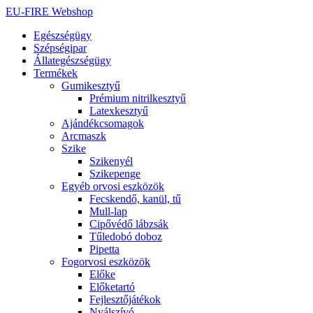
Ugrás
EU-FIRE Webshop
a
Egészségügy
tartalomhoz
Szépségipar
Állategészségügy
Termékek
Gumikesztyű
Prémium nitrilkesztyű
Latexkesztyű
Ajándékcsomagok
Arcmaszk
Szike
Szikenyél
Szikepenge
Egyéb orvosi eszközök
Fecskendő, kanül, tű
Mull-lap
Cipővédő lábzsák
Tűledobó doboz
Pipetta
Fogorvosi eszközök
Előke
Előketartó
Fejlesztőjátékok
Nyálszívó