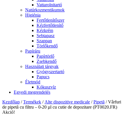
Vattarolnitartó
Natúrkozmentikumok
Higiénia
Fertőtlenítőszer
Kézfertőtlenítő
Kézkrém
Sebtapasz
Szappan
Törlőkendő
Papíráru
Papírtörlő
Zsebkendő
Használati tárgyak
Gyógyszertartó
Papucs
Életmód
Kókuszvíz
Egyedi megrendelés
Kezdőlap
/
Termékek
/
Alte dispozitive medicale
/
Pipetă
/ Vârfuri
de pipetă cu filtru – 0-20 µl cu cutie de depozitare (PT0020.FR)
Akció!