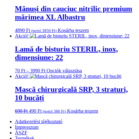
Mănuși din cauciuc nitrilic premium
mărimea XL Albastru
4890
Ft
Kosárba teszem
(nettó
3850
Ft
)
Akció!
Lamă de bisturiu STERIL, inox,
dimensiune: 22
Ártartomány:
Ennek
70
Ft
–
3990
Ft
Opciók választása
70 Ft
a
Akció!
-
terméknek
3990 Ft
több
Mască chirurgicală SRP, 3 straturi,
variációja
10 bucăți
van.
A
változatok
Original
Current
690
Ft
490
Ft
Kosárba teszem
(nettó
386
Ft
)
a
price
price
termékoldalon
Adatkezelési tájékoztató
was:
is:
választhatók
Impresszum
690 Ft.
490 Ft.
ki
ÁSZF
Termékek