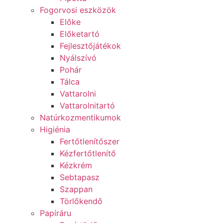
Fogorvosi eszközök
Előke
Előketartó
Fejlesztőjátékok
Nyálszívó
Pohár
Tálca
Vattarolni
Vattarolnitartó
Natúrkozmentikumok
Higiénia
Fertőtlenítőszer
Kézfertőtlenítő
Kézkrém
Sebtapasz
Szappan
Törlőkendő
Papíráru