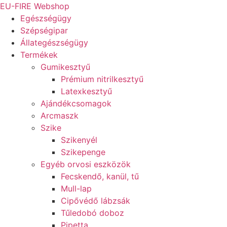
Ugrás
EU-FIRE Webshop
a
Egészségügy
tartalomhoz
Szépségipar
Állategészségügy
Termékek
Gumikesztyű
Prémium nitrilkesztyű
Latexkesztyű
Ajándékcsomagok
Arcmaszk
Szike
Szikenyél
Szikepenge
Egyéb orvosi eszközök
Fecskendő, kanül, tű
Mull-lap
Cipővédő lábzsák
Tűledobó doboz
Pipetta