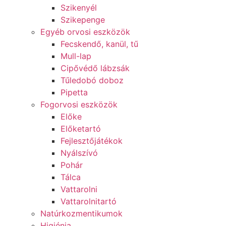
Szikenyél
Szikepenge
Egyéb orvosi eszközök
Fecskendő, kanül, tű
Mull-lap
Cipővédő lábzsák
Tűledobó doboz
Pipetta
Fogorvosi eszközök
Előke
Előketartó
Fejlesztőjátékok
Nyálszívó
Pohár
Tálca
Vattarolni
Vattarolnitartó
Natúrkozmentikumok
Higiénia