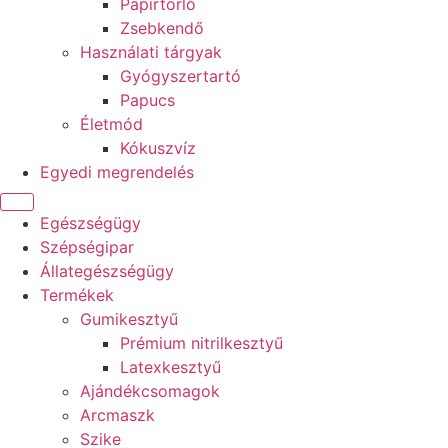
Papírtörlő
Zsebkendő
Használati tárgyak
Gyógyszertartó
Papucs
Életmód
Kókuszvíz
Egyedi megrendelés
Egészségügy
Szépségipar
Állategészségügy
Termékek
Gumikesztyű
Prémium nitrilkesztyű
Latexkesztyű
Ajándékcsomagok
Arcmaszk
Szike