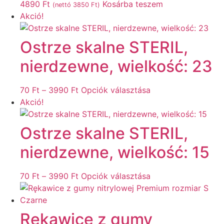
4890
Ft
Kosárba teszem
(nettó
3850
Ft
)
Akció!
Ostrze skalne STERIL,
nierdzewne, wielkość: 23
Ártartomány:
Ennek
70
Ft
–
3990
Ft
Opciók választása
70 Ft
a
Akció!
-
terméknek
3990 Ft
több
Ostrze skalne STERIL,
variációja
nierdzewne, wielkość: 15
van.
A
változatok
Ártartomány:
Ennek
70
Ft
–
3990
Ft
Opciók választása
a
70 Ft
a
termékoldalon
-
terméknek
választhatók
3990 Ft
több
Rękawice z gumy
ki
variációja