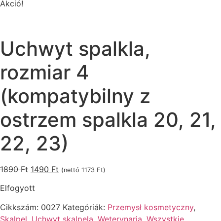
Akció!
Uchwyt spalkla,
rozmiar 4
(kompatybilny z
ostrzem spalkla 20, 21,
22, 23)
Original
Current
1890
Ft
1490
Ft
(nettó
1173
Ft
)
price
price
Elfogyott
was:
is:
1890 Ft.
1490 Ft.
Cikkszám:
0027
Kategóriák:
Przemysł kosmetyczny
,
Skalpel
,
Uchwyt skalpela
,
Weterynaria
,
Wszystkie