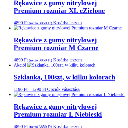
Rękawice z gumy nitrylowej
Premium rozmiar XL eZielone
4890
Ft
Kosárba teszem
(nettó
3850
Ft
)
Rękawice z gumy nitrylowej
Premium rozmiar M Czarne
4890
Ft
Kosárba teszem
(nettó
3850
Ft
)
Akció!
Szklanka, 100szt, w kilku kolorach
Ártartomány:
Ennek
1190
Ft
–
1290
Ft
Opciók választása
1190 Ft
a
-
terméknek
1290 Ft
több
Rękawice z gumy nitrylowej
variációja
Premium rozmiar L Niebieski
van.
A
változatok
4890
Ft
Kosárba teszem
(nettó
3850
Ft
)