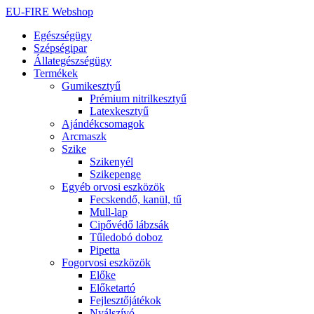
Ugrás
EU-FIRE Webshop
a
Egészségügy
tartalomhoz
Szépségipar
Állategészségügy
Termékek
Gumikesztyű
Prémium nitrilkesztyű
Latexkesztyű
Ajándékcsomagok
Arcmaszk
Szike
Szikenyél
Szikepenge
Egyéb orvosi eszközök
Fecskendő, kanül, tű
Mull-lap
Cipővédő lábzsák
Tűledobó doboz
Pipetta
Fogorvosi eszközök
Előke
Előketartó
Fejlesztőjátékok
Nyálszívó