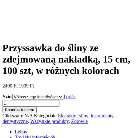
Przyssawka do śliny ze
zdejmowaną nakładką, 15 cm,
100 szt, w różnych kolorach
Original
Current
2490
Ft
1999
Ft
price
price
Szín
was:
is:
Törlés
2490 Ft.
1999 Ft.
Przyssawka
do
Kosárba teszem
śliny
Cikkszám:
N/A
Kategóriák:
Ekstraktor śliny
,
Instrumenty
ze
dentystyczne
,
Wszystkie produkty
,
Zdrowie
zdejmowaną
nakładką,
Leírás
15
További információk