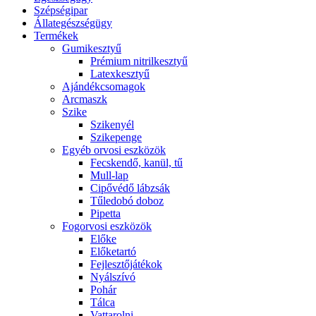
Szépségipar
Állategészségügy
Termékek
Gumikesztyű
Prémium nitrilkesztyű
Latexkesztyű
Ajándékcsomagok
Arcmaszk
Szike
Szikenyél
Szikepenge
Egyéb orvosi eszközök
Fecskendő, kanül, tű
Mull-lap
Cipővédő lábzsák
Tűledobó doboz
Pipetta
Fogorvosi eszközök
Előke
Előketartó
Fejlesztőjátékok
Nyálszívó
Pohár
Tálca
Vattarolni