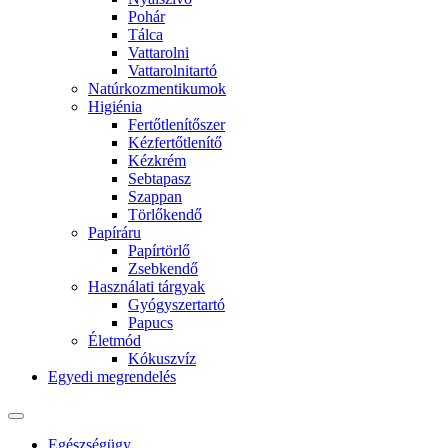
Pohár
Tálca
Vattarolni
Vattarolnitartó
Natúrkozmentikumok
Higiénia
Fertőtlenítőszer
Kézfertőtlenítő
Kézkrém
Sebtapasz
Szappan
Törlőkendő
Papíráru
Papírtörlő
Zsebkendő
Használati tárgyak
Gyógyszertartó
Papucs
Életmód
Kókuszvíz
Egyedi megrendelés
Egészségügy