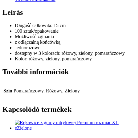
cm,
100
Leírás
szt,
w
Długość całkowita: 15 cm
różnych
100 sztuk/opakowanie
kolorach
Możliwość zginania
mennyiség
z odłączalną końcówką
Jednorazowe
dostępny w 3 kolorach: różowy, zielony, pomarańczowy
Kolor: różowy, zielony, pomarańczowy
További információk
Szín
Pomarańczowy, Różowy, Zielony
Kapcsolódó termékek