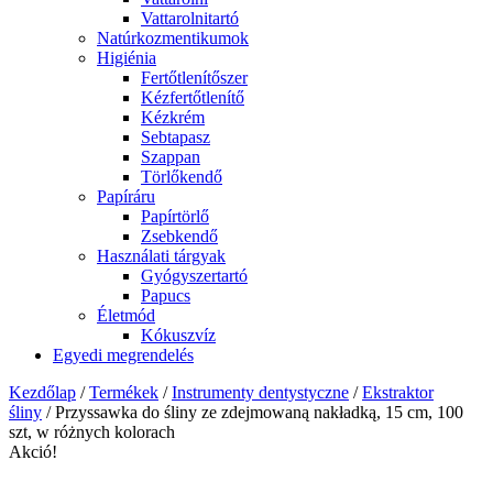
Vattarolnitartó
Natúrkozmentikumok
Higiénia
Fertőtlenítőszer
Kézfertőtlenítő
Kézkrém
Sebtapasz
Szappan
Törlőkendő
Papíráru
Papírtörlő
Zsebkendő
Használati tárgyak
Gyógyszertartó
Papucs
Életmód
Kókuszvíz
Egyedi megrendelés
Kezdőlap
/
Termékek
/
Instrumenty dentystyczne
/
Ekstraktor
śliny
/ Przyssawka do śliny ze zdejmowaną nakładką, 15 cm, 100
szt, w różnych kolorach
Akció!