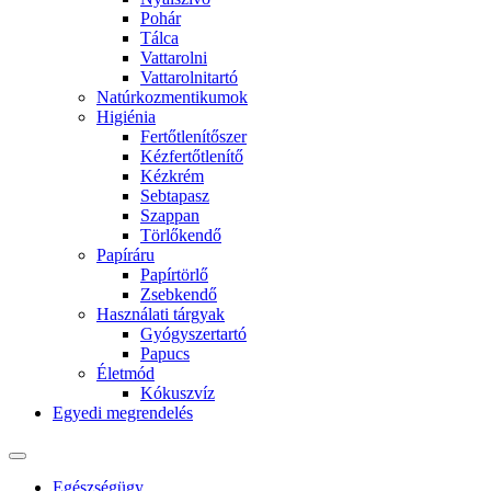
Pohár
Tálca
Vattarolni
Vattarolnitartó
Natúrkozmentikumok
Higiénia
Fertőtlenítőszer
Kézfertőtlenítő
Kézkrém
Sebtapasz
Szappan
Törlőkendő
Papíráru
Papírtörlő
Zsebkendő
Használati tárgyak
Gyógyszertartó
Papucs
Életmód
Kókuszvíz
Egyedi megrendelés
Egészségügy