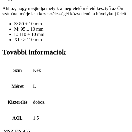
Ahhoz, hogy megtudja melyik a megfelelő méretű kesztyű az Ön
számára, mérje le a keze szélességét közvetlenül a hüvelykujj felett.
S: 80 ± 10 mm
M: 95 ± 10 mm
L: 110 ± 10 mm
XL: > 110 mm
További információk
Szín
Kék
Méret
L
Kiszerelés
doboz
AQL
1,5
MSZ EN 455-