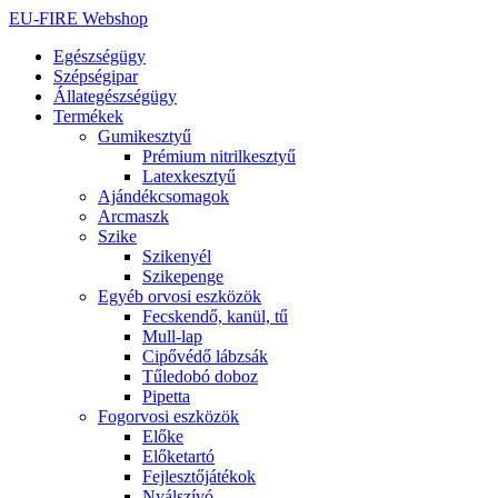
Ugrás
EU-FIRE Webshop
a
Egészségügy
tartalomhoz
Szépségipar
Állategészségügy
Termékek
Gumikesztyű
Prémium nitrilkesztyű
Latexkesztyű
Ajándékcsomagok
Arcmaszk
Szike
Szikenyél
Szikepenge
Egyéb orvosi eszközök
Fecskendő, kanül, tű
Mull-lap
Cipővédő lábzsák
Tűledobó doboz
Pipetta
Fogorvosi eszközök
Előke
Előketartó
Fejlesztőjátékok
Nyálszívó