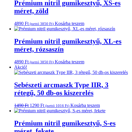
Prémium nitril gumikesztyű, XS-es
méret, zöld
4890
Ft
Kosárba teszem
(nettó
3850
Ft
)
Prémium nitril gumikesztyű, XL-es
méret, rózsaszín
4890
Ft
Kosárba teszem
(nettó
3850
Ft
)
Akció!
Sebészeti arcmaszk Type IIR, 3
rétegű, 50 db-os kiszerelés
Original
Current
1490
Ft
1290
Ft
Kosárba teszem
(nettó
1016
Ft
)
price
price
was:
is:
1490 Ft.
1290 Ft.
Prémium nitril gumikesztyű, S-es
méret, fekete