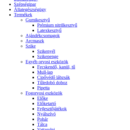
Szépségipar
Állategészségügy
Termékek
Gumikesztyű
Prémium nitrilkesztyű
Latexkesztyű
Ajándékcsomagok
Arcmaszk
Szike
Szikenyél
Szikepenge
Egyéb orvosi eszközök
Fecskendő, kanül, tű
Mull-lap
Cipővédő lábzsák
Tűledobó doboz
Pipetta
Fogorvosi eszközök
Előke
Előketartó
Fejlesztőjátékok
Nyálszívó
Pohár
Tálca
Vattarolni