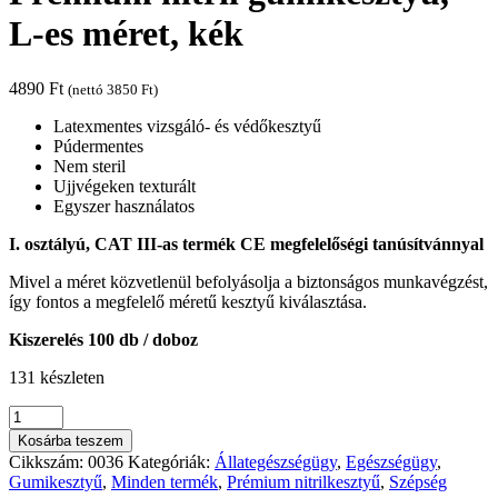
L-es méret, kék
4890
Ft
(nettó
3850
Ft
)
Latexmentes vizsgáló- és védőkesztyű
Púdermentes
Nem steril
Ujjvégeken texturált
Egyszer használatos
I. osztályú, CAT III-as termék CE megfelelőségi tanúsítvánnyal
Mivel a méret közvetlenül befolyásolja a biztonságos munkavégzést,
így fontos a megfelelő méretű kesztyű kiválasztása.
Kiszerelés 100 db / doboz
131 készleten
Prémium
nitril
Kosárba teszem
gumikesztyű,
Cikkszám:
0036
Kategóriák:
Állategészségügy
,
Egészségügy
,
L-
Gumikesztyű
,
Minden termék
,
Prémium nitrilkesztyű
,
Szépség
es