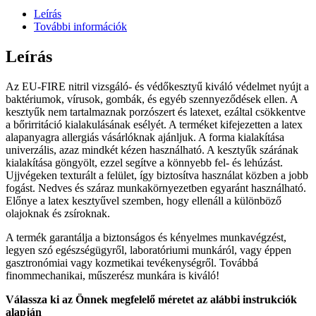
méret,
Leírás
kék
További információk
mennyiség
Leírás
Az EU-FIRE nitril vizsgáló- és védőkesztyű kiváló védelmet nyújt a
baktériumok, vírusok, gombák, és egyéb szennyeződések ellen. A
kesztyűk nem tartalmaznak porzószert és latexet, ezáltal csökkentve
a bőrirritáció kialakulásának esélyét. A terméket kifejezetten a latex
alapanyagra allergiás vásárlóknak ajánljuk. A forma kialakítása
univerzális, azaz mindkét kézen használható. A kesztyűk szárának
kialakítása göngyölt, ezzel segítve a könnyebb fel- és lehúzást.
Ujjvégeken texturált a felület, így biztosítva használat közben a jobb
fogást. Nedves és száraz munkakörnyezetben egyaránt használható.
Előnye a latex kesztyűvel szemben, hogy ellenáll a különböző
olajoknak és zsíroknak.
A termék garantálja a biztonságos és kényelmes munkavégzést,
legyen szó egészségügyről, laboratóriumi munkáról, vagy éppen
gasztronómiai vagy kozmetikai tevékenységről. Továbbá
finommechanikai, műszerész munkára is kiváló!
Válassza ki az Önnek megfelelő méretet az alábbi instrukciók
alapján