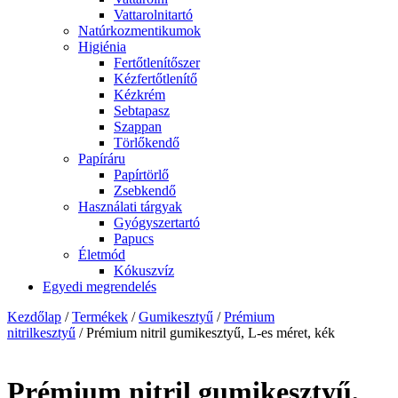
Vattarolnitartó
Natúrkozmentikumok
Higiénia
Fertőtlenítőszer
Kézfertőtlenítő
Kézkrém
Sebtapasz
Szappan
Törlőkendő
Papíráru
Papírtörlő
Zsebkendő
Használati tárgyak
Gyógyszertartó
Papucs
Életmód
Kókuszvíz
Egyedi megrendelés
Kezdőlap
/
Termékek
/
Gumikesztyű
/
Prémium
nitrilkesztyű
/ Prémium nitril gumikesztyű, L-es méret, kék
Prémium nitril gumikesztyű,