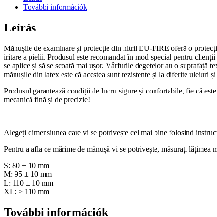
mărimea
További információk
XS
Verde
Leírás
mennyiség
Mănușile de examinare și protecție din nitril EU-FIRE oferă o protecție 
iritare a pielii. Produsul este recomandat în mod special pentru clienți
se aplice și să se scoată mai ușor. Vârfurile degetelor au o suprafață te
mănușile din latex este că acestea sunt rezistente și la diferite uleiuri și
Produsul garantează condiții de lucru sigure și confortabile, fie că es
mecanică fină și de precizie!
Alegeți dimensiunea care vi se potrivește cel mai bine folosind instruc
Pentru a afla ce mărime de mănușă vi se potrivește, măsurați lățimea m
S: 80 ± 10 mm
M: 95 ± 10 mm
L: 110 ± 10 mm
XL: > 110 mm
További információk