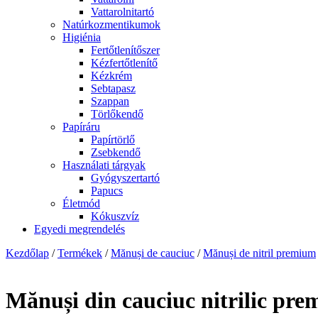
Vattarolnitartó
Natúrkozmentikumok
Higiénia
Fertőtlenítőszer
Kézfertőtlenítő
Kézkrém
Sebtapasz
Szappan
Törlőkendő
Papíráru
Papírtörlő
Zsebkendő
Használati tárgyak
Gyógyszertartó
Papucs
Életmód
Kókuszvíz
Egyedi megrendelés
Kezdőlap
/
Termékek
/
Mănuși de cauciuc
/
Mănuși de nitril premium
Mănuși din cauciuc nitrilic p