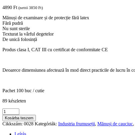
4890
Ft
(nettó
3850
Ft
)
Mănuși de examinare și de protecție fără latex
Fără pudră
Nu sunt sterile
Texturat la vârful degetelor
De unică folosință
Produs clasa I, CAT III cu certificat de conformitate CE
Deoarece dimensiunea afectează în mod direct practicile de lucru în con
Pachet 100 buc / cutie
89 készleten
Mănuși
din
Kosárba teszem
cauciuc
Cikkszám:
0028
Kategóriák:
Industria frumuseții
,
Mănuși de cauciuc
nitrilic
premium
Leírás