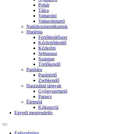
Pohár
Tálca
Vattarolni
Vattarolnitartó
Natúrkozmentikumok
Higiénia
Fertőtlenítőszer
Kézfertőtlenítő
Kézkrém
Sebtapasz
Szappan
Törlőkendő
Papíráru
Papírtörlő
Zsebkendő
Használati tárgyak
Gyógyszertartó
Papucs
Életmód
Kókuszvíz
Egyedi megrendelés
Egészségügy