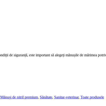
diții de siguranță, este important să alegeți mănușile de mărimea potriv
,
Mănuși de nitril premium
,
Sănătate
,
Sanitar-veterinar
,
Toate produsele