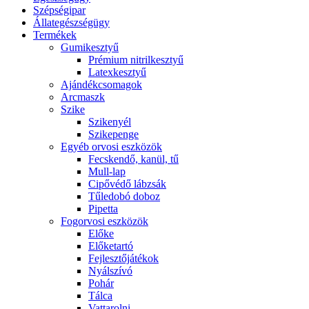
Szépségipar
Állategészségügy
Termékek
Gumikesztyű
Prémium nitrilkesztyű
Latexkesztyű
Ajándékcsomagok
Arcmaszk
Szike
Szikenyél
Szikepenge
Egyéb orvosi eszközök
Fecskendő, kanül, tű
Mull-lap
Cipővédő lábzsák
Tűledobó doboz
Pipetta
Fogorvosi eszközök
Előke
Előketartó
Fejlesztőjátékok
Nyálszívó
Pohár
Tálca
Vattarolni