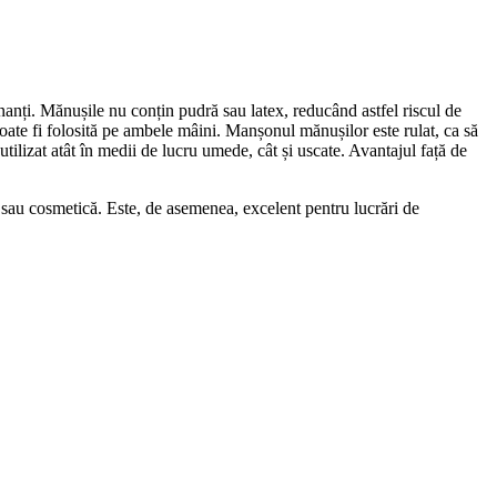
inanți. Mănușile nu conțin pudră sau latex, reducând astfel riscul de
poate fi folosită pe ambele mâini. Manșonul mănușilor este rulat, ca să
utilizat atât în medii de lucru umede, cât și uscate. Avantajul față de
e sau cosmetică. Este, de asemenea, excelent pentru lucrări de