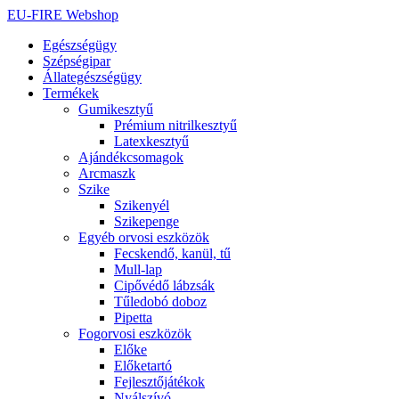
Ugrás
EU-FIRE Webshop
a
Egészségügy
tartalomhoz
Szépségipar
Állategészségügy
Termékek
Gumikesztyű
Prémium nitrilkesztyű
Latexkesztyű
Ajándékcsomagok
Arcmaszk
Szike
Szikenyél
Szikepenge
Egyéb orvosi eszközök
Fecskendő, kanül, tű
Mull-lap
Cipővédő lábzsák
Tűledobó doboz
Pipetta
Fogorvosi eszközök
Előke
Előketartó
Fejlesztőjátékok
Nyálszívó