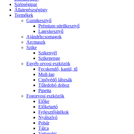
Szépségipar
Állategészségügy
Termékek
Gumikesztyű
Prémium nitrilkesztyű
Latexkesztyű
Ajándékcsomagok
Arcmaszk
Szike
Szikenyél
Szikepenge
Egyéb orvosi eszközök
Fecskendő, kanül, tű
Mull-lap
Cipővédő lábzsák
Tűledobó doboz
Pipetta
Fogorvosi eszközök
Előke
Előketartó
Fejlesztőjátékok
Nyálszívó
Pohár
Tálca
Vattarolni