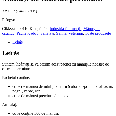
3390
Ft
(nettó
2669
Ft
)
Elfogyott
Cikkszám:
0110
Kategóriák:
Industria frumuseții
,
Mănuși de
cauciuc
,
Pachet cadou
,
Sănătate
,
Sanitar-veterinar
,
Toate produsele
Leírás
Leírás
Suntem încântați să vă oferim acest pachet cu mănușile noastre de
cauciuc premium.
Pachetul conține:
cutie de mănuși de nitril premium (culori disponibile: albastru,
negru, verde, roz).
cutie de mănuși premium din latex
Ambalaj:
cutie conține 100 de mănuși.