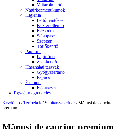
Vattarolnitartó
Natúrkozmentikumok
Higiénia
Fertőtlenítőszer
Kézfertőtlenítő
Kézkrém
Sebtapasz
Szappan
Törlőkendő
Papíráru
Papírtörlő
Zsebkendő
Használati tárgyak
Gyógyszertartó
Papucs
Életmód
Kókuszvíz
Egyedi megrendelés
Kezdőlap
/
Termékek
/
Sanitar-veterinar
/ Mănuși de cauciuc
premium
Mănuși de cauciuc premium