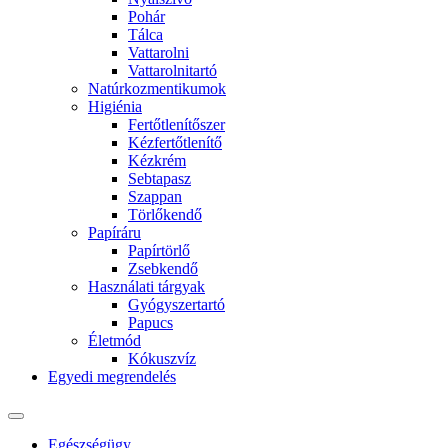
Pohár
Tálca
Vattarolni
Vattarolnitartó
Natúrkozmentikumok
Higiénia
Fertőtlenítőszer
Kézfertőtlenítő
Kézkrém
Sebtapasz
Szappan
Törlőkendő
Papíráru
Papírtörlő
Zsebkendő
Használati tárgyak
Gyógyszertartó
Papucs
Életmód
Kókuszvíz
Egyedi megrendelés
Egészségügy