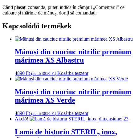
Când plasați comanda, puteți indica în câmpul „Comentarii” ce
culoare și mărime de mănuși doriți să comandați.
Kapcsolódó termékek
Mănuși din cauciuc nitrilic premium
mărimea XS Albastru
4890
Ft
Kosárba teszem
(nettó
3850
Ft
)
Mănuși din cauciuc nitrilic premium
mărimea XS Verde
4890
Ft
Kosárba teszem
(nettó
3850
Ft
)
Akció!
Lamă de bisturiu STERIL, inox,