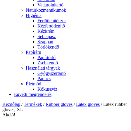
Vattarolnitartó
Natúrkozmentikumok
Higiénia
Fertőtlenítőszer
Kézfertőtlenítő
Kézkrém
Sebtapasz
Szappan
Törlőkendő
Papíráru
Papírtörlő
Zsebkendő
Használati tárgyak
Gyógyszertartó
Papucs
Életmód
Kókuszvíz
Egyedi megrendelés
Kezdőlap
/
Termékek
/
Rubber gloves
/
Latex gloves
/ Latex rubber
gloves, XL
Akció!