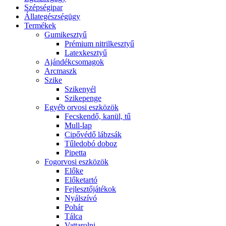
Szépségipar
Állategészségügy
Termékek
Gumikesztyű
Prémium nitrilkesztyű
Latexkesztyű
Ajándékcsomagok
Arcmaszk
Szike
Szikenyél
Szikepenge
Egyéb orvosi eszközök
Fecskendő, kanül, tű
Mull-lap
Cipővédő lábzsák
Tűledobó doboz
Pipetta
Fogorvosi eszközök
Előke
Előketartó
Fejlesztőjátékok
Nyálszívó
Pohár
Tálca
Vattarolni