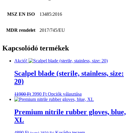
MSZ EN ISO
13485:2016
MDR rendelet
2017/745/EU
Kapcsolódó termékek
Akció!
Scalpel blade (sterile, stainless, size:
20)
Original
Current
Ennek
11900
Ft
3990
Ft
Opciók választása
price
price
a
was:
is:
terméknek
11900 Ft.
3990 Ft.
több
Premium nitrile rubber gloves, blue,
variációja
XL
van.
A
változatok
4890
Ft
Kosárba teszem
(nettó
3850
Ft
)