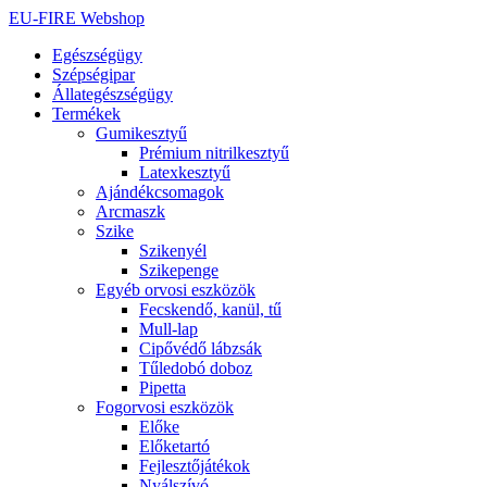
Ugrás
EU-FIRE Webshop
a
Egészségügy
tartalomhoz
Szépségipar
Állategészségügy
Termékek
Gumikesztyű
Prémium nitrilkesztyű
Latexkesztyű
Ajándékcsomagok
Arcmaszk
Szike
Szikenyél
Szikepenge
Egyéb orvosi eszközök
Fecskendő, kanül, tű
Mull-lap
Cipővédő lábzsák
Tűledobó doboz
Pipetta
Fogorvosi eszközök
Előke
Előketartó
Fejlesztőjátékok
Nyálszívó