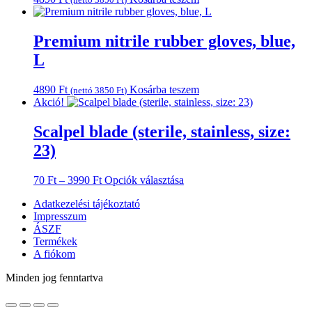
a
termékoldalon
választhatók
Premium nitrile rubber gloves, blue,
ki
L
4890
Ft
Kosárba teszem
(nettó
3850
Ft
)
Akció!
Scalpel blade (sterile, stainless, size:
23)
Ártartomány:
Ennek
70
Ft
–
3990
Ft
Opciók választása
70 Ft
a
Adatkezelési tájékoztató
-
terméknek
Impresszum
3990 Ft
több
ÁSZF
variációja
Termékek
van.
A fiókom
A
változatok
Minden jog fenntartva
a
termékoldalon
választhatók