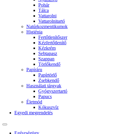
Pohár
Tálca
Vattarolni
Vattarolnitartó
Natúrkozmentikumok
Higiénia
Fertőtlenítőszer
Kézfertőtlenítő
Kézkrém
Sebtapasz
Szappan
Törlőkendő
Papíráru
Papírtörlő
Zsebkendő
Használati tárgyak
Gyógyszertartó
Papucs
Életmód
Kókuszvíz
Egyedi megrendelés
Egészségügy