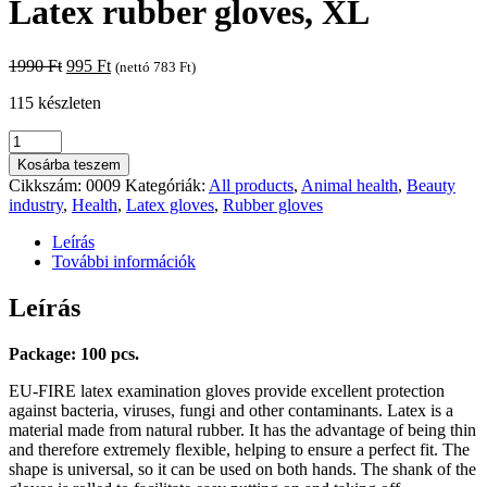
Latex rubber gloves, XL
Original
Current
1990
Ft
995
Ft
(nettó
783
Ft
)
price
price
115 készleten
was:
is:
1990 Ft.
995 Ft.
Latex
rubber
Kosárba teszem
gloves,
Cikkszám:
0009
Kategóriák:
All products
,
Animal health
,
Beauty
XL
industry
,
Health
,
Latex gloves
,
Rubber gloves
mennyiség
Leírás
További információk
Leírás
Package: 100 pcs.
EU-FIRE latex examination gloves provide excellent protection
against bacteria, viruses, fungi and other contaminants. Latex is a
material made from natural rubber. It has the advantage of being thin
and therefore extremely flexible, helping to ensure a perfect fit. The
shape is universal, so it can be used on both hands. The shank of the