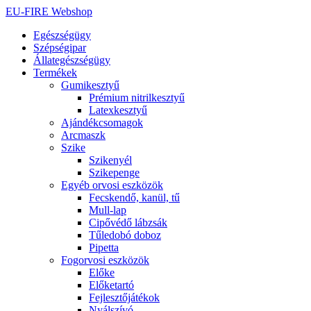
Ugrás
EU-FIRE Webshop
a
Egészségügy
tartalomhoz
Szépségipar
Állategészségügy
Termékek
Gumikesztyű
Prémium nitrilkesztyű
Latexkesztyű
Ajándékcsomagok
Arcmaszk
Szike
Szikenyél
Szikepenge
Egyéb orvosi eszközök
Fecskendő, kanül, tű
Mull-lap
Cipővédő lábzsák
Tűledobó doboz
Pipetta
Fogorvosi eszközök
Előke
Előketartó
Fejlesztőjátékok
Nyálszívó