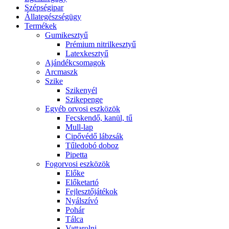
Szépségipar
Állategészségügy
Termékek
Gumikesztyű
Prémium nitrilkesztyű
Latexkesztyű
Ajándékcsomagok
Arcmaszk
Szike
Szikenyél
Szikepenge
Egyéb orvosi eszközök
Fecskendő, kanül, tű
Mull-lap
Cipővédő lábzsák
Tűledobó doboz
Pipetta
Fogorvosi eszközök
Előke
Előketartó
Fejlesztőjátékok
Nyálszívó
Pohár
Tálca
Vattarolni