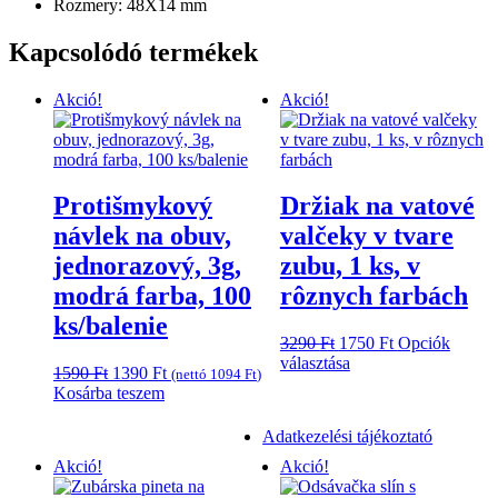
Rozmery: 48X14 mm
Kapcsolódó termékek
Akció!
Akció!
Protišmykový
Držiak na vatové
návlek na obuv,
valčeky v tvare
jednorazový, 3g,
zubu, 1 ks, v
modrá farba, 100
rôznych farbách
ks/balenie
Original
Current
3290
Ft
1750
Ft
Opciók
price
Ennek
price
választása
Original
Current
1590
Ft
1390
Ft
(nettó
1094
Ft
)
was:
a
is:
price
price
Kosárba teszem
3290 Ft.
terméknek
1750 Ft.
was:
is:
több
1590 Ft.
1390 Ft.
Adatkezelési tájékoztató
variációja
van.
Akció!
Akció!
A