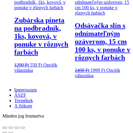
változatok
a
termékoldalon
választhatók
Zubárska pineta
ki
Odsávačka slín s
na podbradník,
odnímateľným
1ks, kovová, v
uzáverom, 15 cm
ponuke v rôznych
100 ks, v ponuke v
farbách
rôznych farbách
Original
Current
1290
Ft
550
Ft
Opciók
price
Ennek
price
Original
Current
választása
2490
Ft
1999
Ft
Opciók
was:
a
is:
price
Ennek
price
választása
1290 Ft.
terméknek
550 Ft.
was:
a
is:
több
2490 Ft.
terméknek
1999 Ft.
Impresszum
variációja
több
ÁSZF
van.
variációja
Termékek
A
van.
A fiókom
változatok
A
a
változatok
Minden jog fenntartva
termékoldalon
a
választhatók
termékoldalon
ki
választhatók