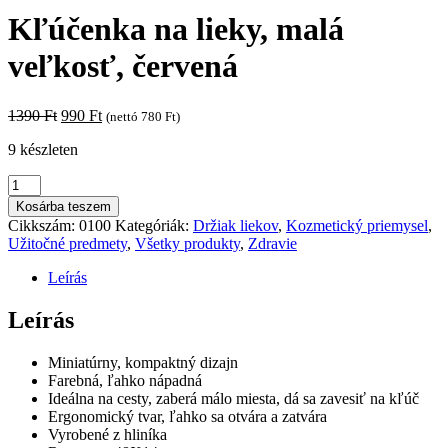
Kľúčenka na lieky, malá
veľkosť, červená
Original
Current
1390
Ft
990
Ft
(nettó
780
Ft
)
price
price
9 készleten
was:
is:
1390 Ft.
990 Ft.
Kľúčenka
na
Kosárba teszem
lieky,
Cikkszám:
0100
Kategóriák:
Držiak liekov
,
Kozmetický priemysel
,
malá
Užitočné predmety
,
Všetky produkty
,
Zdravie
veľkosť,
červená
Leírás
mennyiség
Leírás
Miniatúrny, kompaktný dizajn
Farebná, ľahko nápadná
Ideálna na cesty, zaberá málo miesta, dá sa zavesiť na kľúč
Ergonomický tvar, ľahko sa otvára a zatvára
Vyrobené z hliníka