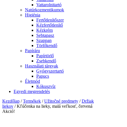
Vattarolnitartó
Natúrkozmentikumok
Higiénia
Fertőtlenítőszer
Kézfertőtlenítő
Kézkrém
Sebtapasz
Szappan
Törlőkendő
Papíráru
Papírtörlő
Zsebkendő
Használati tárgyak
Gyógyszertartó
Papucs
Életmód
Kókuszvíz
Egyedi megrendelés
Kezdőlap
/
Termékek
/
Užitočné predmety
/
Držiak
liekov
/ Kľúčenka na lieky, malá veľkosť, červená
Akció!