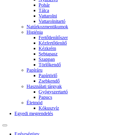
Pohár
Tálca
Vattarolni
Vattarolnitartó
Natúrkozmentikumok
Higiénia
Fertőtlenítőszer
Kézfertőtlenítő
Kézkrém
Sebtapasz
Szappan
Törlőkendő
Papíráru
Papírtörlő
Zsebkendő
Használati tárgyak
Gyógyszertartó
Papucs
Életmód
Kókuszvíz
Egyedi megrendelés
Egészségügy