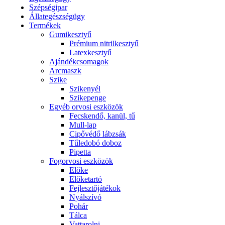
Szépségipar
Állategészségügy
Termékek
Gumikesztyű
Prémium nitrilkesztyű
Latexkesztyű
Ajándékcsomagok
Arcmaszk
Szike
Szikenyél
Szikepenge
Egyéb orvosi eszközök
Fecskendő, kanül, tű
Mull-lap
Cipővédő lábzsák
Tűledobó doboz
Pipetta
Fogorvosi eszközök
Előke
Előketartó
Fejlesztőjátékok
Nyálszívó
Pohár
Tálca
Vattarolni