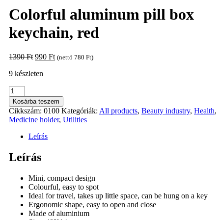
Colorful aluminum pill box
keychain, red
Original
Current
1390
Ft
990
Ft
(nettó
780
Ft
)
price
price
9 készleten
was:
is:
1390 Ft.
990 Ft.
Colorful
aluminum
Kosárba teszem
pill
Cikkszám:
0100
Kategóriák:
All products
,
Beauty industry
,
Health
,
box
Medicine holder
,
Utilities
keychain,
red
Leírás
mennyiség
Leírás
Mini, compact design
Colourful, easy to spot
Ideal for travel, takes up little space, can be hung on a key
Ergonomic shape, easy to open and close
Made of aluminium