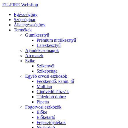
Ugrás
EU-FIRE Webshop
a
Egészségügy
tartalomhoz
Szépségipar
Állategészségügy
Termékek
Gumikesztyű
Prémium nitrilkesztyű
Latexkesztyű
Ajándékcsomagok
Arcmaszk
Szike
Szikenyél
Szikepenge
Egyéb orvosi eszközök
Fecskendő, kanül, tű
Mull-lap
Cipővédő lábzsák
Tűledobó doboz
Pipetta
Fogorvosi eszközök
Előke
Előketartó
Fejlesztőjátékok
Nyálszívó