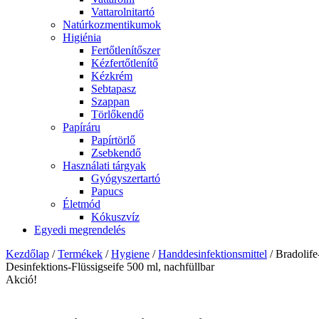
Vattarolnitartó
Natúrkozmentikumok
Higiénia
Fertőtlenítőszer
Kézfertőtlenítő
Kézkrém
Sebtapasz
Szappan
Törlőkendő
Papíráru
Papírtörlő
Zsebkendő
Használati tárgyak
Gyógyszertartó
Papucs
Életmód
Kókuszvíz
Egyedi megrendelés
Kezdőlap
/
Termékek
/
Hygiene
/
Handdesinfektionsmittel
/ Bradolife
Desinfektions-Flüssigseife 500 ml, nachfüllbar
Akció!