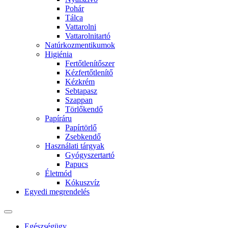
Pohár
Tálca
Vattarolni
Vattarolnitartó
Natúrkozmentikumok
Higiénia
Fertőtlenítőszer
Kézfertőtlenítő
Kézkrém
Sebtapasz
Szappan
Törlőkendő
Papíráru
Papírtörlő
Zsebkendő
Használati tárgyak
Gyógyszertartó
Papucs
Életmód
Kókuszvíz
Egyedi megrendelés
Egészségügy