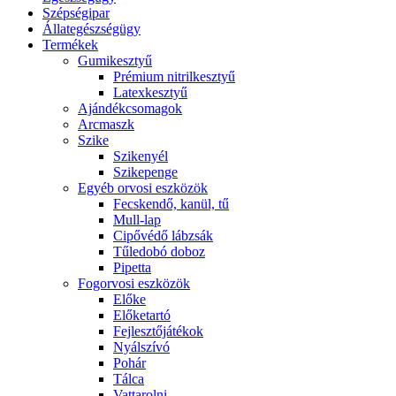
Szépségipar
Állategészségügy
Termékek
Gumikesztyű
Prémium nitrilkesztyű
Latexkesztyű
Ajándékcsomagok
Arcmaszk
Szike
Szikenyél
Szikepenge
Egyéb orvosi eszközök
Fecskendő, kanül, tű
Mull-lap
Cipővédő lábzsák
Tűledobó doboz
Pipetta
Fogorvosi eszközök
Előke
Előketartó
Fejlesztőjátékok
Nyálszívó
Pohár
Tálca
Vattarolni