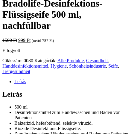
Bradolife-Desinfektions-
Flüssigseife 500 ml,
nachfüllbar
Original
Current
1590
Ft
999
Ft
(nettó
787
Ft
)
price
price
Elfogyott
was:
is:
1590 Ft.
999 Ft.
Cikkszám:
0080
Kategóriák:
Alle Produkte
,
Gesundheit
,
Handdesinfektionsmittel
,
Hygiene
,
Schönheitsindustrie
,
Seife
,
Tiergesundheit
Leírás
Leírás
500 ml
Desinfektionsmittel zum Händewaschen und Baden von
Patienten.
Bakterizid, hefeabtötend, selektiv viruzid.
Biozide Desinfektions-Flüssigseife.
Zum hygienischen Händewaschen und Baden von Patienten.