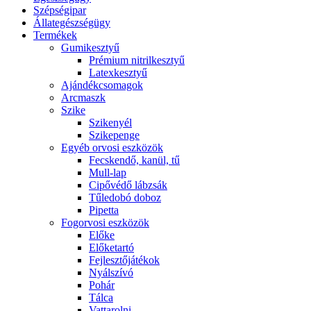
Szépségipar
Állategészségügy
Termékek
Gumikesztyű
Prémium nitrilkesztyű
Latexkesztyű
Ajándékcsomagok
Arcmaszk
Szike
Szikenyél
Szikepenge
Egyéb orvosi eszközök
Fecskendő, kanül, tű
Mull-lap
Cipővédő lábzsák
Tűledobó doboz
Pipetta
Fogorvosi eszközök
Előke
Előketartó
Fejlesztőjátékok
Nyálszívó
Pohár
Tálca
Vattarolni