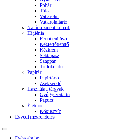
Pohár
Tálca
Vattarolni
Vattarolnitartó
Natúrkozmentikumok
Higiénia
Fertőtlenítőszer
Kézfertőtlenítő
Kézkrém
Sebtapasz
Szappan
Törlőkendő
Papíráru
Papírtörlő
Zsebkendő
Használati tárgyak
Gyógyszertartó
Papucs
Életmód
Kókuszvíz
Egyedi megrendelés
Egészségügy