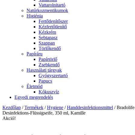
Vattarolnitartó
Natúrkozmentikumok
Higiénia
Fertőtlenítőszer
Kézfertőtlenítő
Kézkrém
Sebtapasz
Szappan
Törlőkendő
Papíráru
Papírtörlő
Zsebkendő
Használati tárgyak
Gyógyszertartó
Papucs
Életmód
Kókuszvíz
Egyedi megrendelés
Kezdőlap
/
Termékek
/
Hygiene
/
Handdesinfektionsmittel
/ Bradolife
Desinfektions-Flüssigseife, 350 ml, Kamille
Akció!