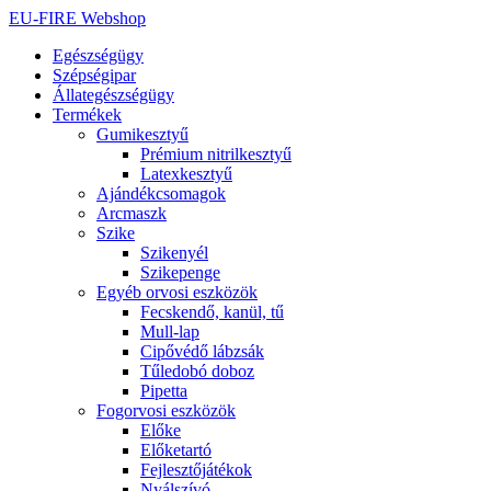
Ugrás
EU-FIRE Webshop
a
Egészségügy
tartalomhoz
Szépségipar
Állategészségügy
Termékek
Gumikesztyű
Prémium nitrilkesztyű
Latexkesztyű
Ajándékcsomagok
Arcmaszk
Szike
Szikenyél
Szikepenge
Egyéb orvosi eszközök
Fecskendő, kanül, tű
Mull-lap
Cipővédő lábzsák
Tűledobó doboz
Pipetta
Fogorvosi eszközök
Előke
Előketartó
Fejlesztőjátékok
Nyálszívó