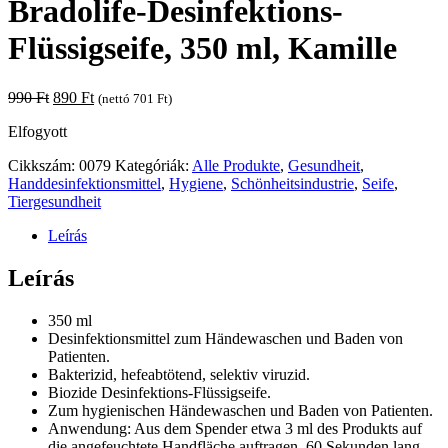
Bradolife-Desinfektions-
Flüssigseife, 350 ml, Kamille
Original
Current
990
Ft
890
Ft
(nettó
701
Ft
)
price
price
Elfogyott
was:
is:
990 Ft.
890 Ft.
Cikkszám:
0079
Kategóriák:
Alle Produkte
,
Gesundheit
,
Handdesinfektionsmittel
,
Hygiene
,
Schönheitsindustrie
,
Seife
,
Tiergesundheit
Leírás
Leírás
350 ml
Desinfektionsmittel zum Händewaschen und Baden von
Patienten.
Bakterizid, hefeabtötend, selektiv viruzid.
Biozide Desinfektions-Flüssigseife.
Zum hygienischen Händewaschen und Baden von Patienten.
Anwendung: Aus dem Spender etwa 3 ml des Produkts auf
die angefeuchtete Handfläche auftragen, 60 Sekunden lang