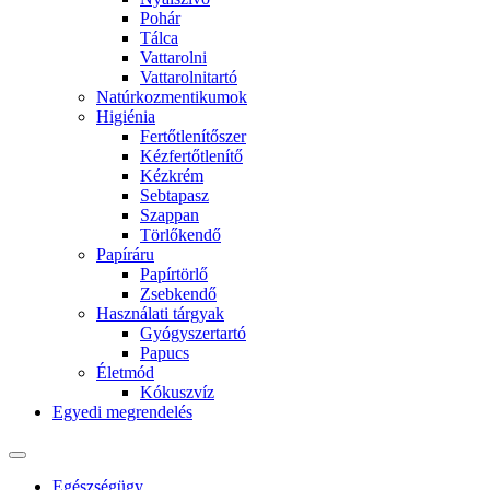
Pohár
Tálca
Vattarolni
Vattarolnitartó
Natúrkozmentikumok
Higiénia
Fertőtlenítőszer
Kézfertőtlenítő
Kézkrém
Sebtapasz
Szappan
Törlőkendő
Papíráru
Papírtörlő
Zsebkendő
Használati tárgyak
Gyógyszertartó
Papucs
Életmód
Kókuszvíz
Egyedi megrendelés
Egészségügy