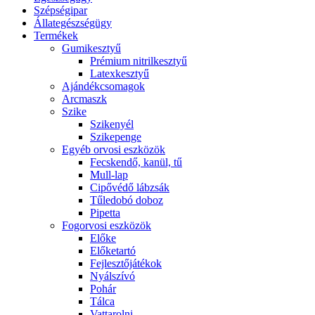
Szépségipar
Állategészségügy
Termékek
Gumikesztyű
Prémium nitrilkesztyű
Latexkesztyű
Ajándékcsomagok
Arcmaszk
Szike
Szikenyél
Szikepenge
Egyéb orvosi eszközök
Fecskendő, kanül, tű
Mull-lap
Cipővédő lábzsák
Tűledobó doboz
Pipetta
Fogorvosi eszközök
Előke
Előketartó
Fejlesztőjátékok
Nyálszívó
Pohár
Tálca
Vattarolni