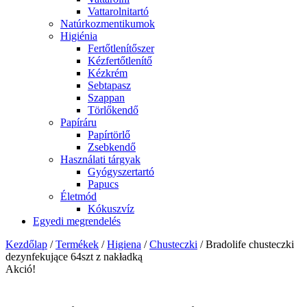
Vattarolnitartó
Natúrkozmentikumok
Higiénia
Fertőtlenítőszer
Kézfertőtlenítő
Kézkrém
Sebtapasz
Szappan
Törlőkendő
Papíráru
Papírtörlő
Zsebkendő
Használati tárgyak
Gyógyszertartó
Papucs
Életmód
Kókuszvíz
Egyedi megrendelés
Kezdőlap
/
Termékek
/
Higiena
/
Chusteczki
/ Bradolife chusteczki
dezynfekujące 64szt z nakładką
Akció!