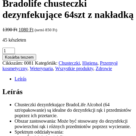
Bradolife chusteczki
dezynfekujące 64szt z nakładką
Original
Current
1390
Ft
1080
Ft
(nettó
850
Ft
)
price
price
45 készleten
was:
is:
1390 Ft.
1080 Ft.
Bradolife
chusteczki
Kosárba teszem
dezynfekujące
Cikkszám:
0081
Kategóriák:
Chusteczki
,
Higiena
,
Przemysł
64szt
kosmetyczny
,
Weterynaria
,
Wszystkie produkty
,
Zdrowie
z
nakładką
Leírás
mennyiség
Leírás
Chusteczki dezynfekujące BradoLife Alcohol (64
szt/opakowanie) są idealne do dezynfekcji rąk i przedmiotów
poprzez ich przetarcie.
Obszar zastosowania: Może być stosowany do dezynfekcji
powierzchni rąk i różnych przedmiotów poprzez wycieranie.
Spektrum oddziaływania: