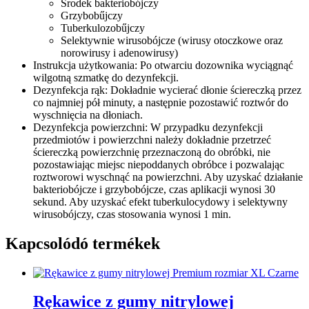
Środek bakteriobójczy
Grzybobűjczy
Tuberkulozobűjczy
Selektywnie wirusobójcze (wirusy otoczkowe oraz
norowirusy i adenowirusy)
Instrukcja użytkowania: Po otwarciu dozownika wyciągnąć
wilgotną szmatkę do dezynfekcji.
Dezynfekcja rąk: Dokładnie wycierać dłonie ściereczką przez
co najmniej pół minuty, a następnie pozostawić roztwór do
wyschnięcia na dłoniach.
Dezynfekcja powierzchni: W przypadku dezynfekcji
przedmiotów i powierzchni należy dokładnie przetrzeć
ściereczką powierzchnię przeznaczoną do obróbki, nie
pozostawiając miejsc niepoddanych obróbce i pozwalając
roztworowi wyschnąć na powierzchni. Aby uzyskać działanie
bakteriobójcze i grzybobójcze, czas aplikacji wynosi 30
sekund. Aby uzyskać efekt tuberkulocydowy i selektywny
wirusobójczy, czas stosowania wynosi 1 min.
Kapcsolódó termékek
Rękawice z gumy nitrylowej